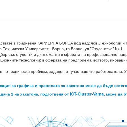
вате в тридневна КАРИЕРНА БОРСА под надслов „Технологии и п
а Технически Университет - Варна, гр.Варна, ул."Студентска" № 1.
бор със студенти и дипломанти в сферата на професионално напра
ционните технологии; в сферата на предприемачеството, иновации
н по технически проблем, зададен от участващите работодатели. 
ция за графика и правилата за хакатона може да бъде изтегл
ача 2 на хакатона, подготвена от ICT-Cluster-Varna, може да б