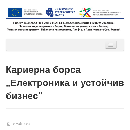
Проект ТУх4
Кариерна борса
За проекта
„Електроника и устойчив
Дейности
Екип
бизнес”
Новини
Ресурси
12 Май 2023
Контакти