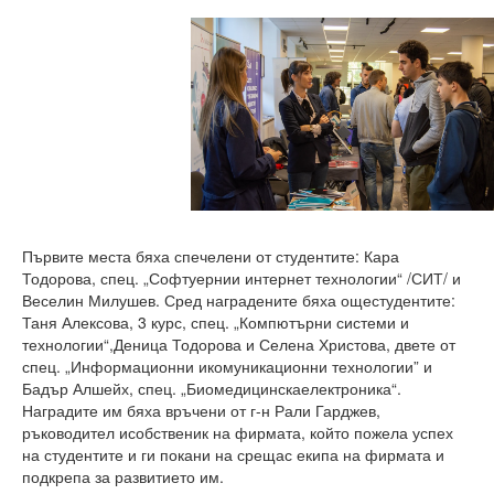
Първите места бяха спечелени от студентите: Кара
Тодорова, спец. „Софтуернии интернет технологии“ /СИТ/ и
Веселин Милушев. Сред наградените бяха ощестудентите:
Таня Алексова, 3 курс, спец. „Компютърни системи и
технологии“,Деница Тодорова и Селена Христова, двете от
спец. „Информационни икомуникационни технологии” и
Бадър Алшейх, спец. „Биомедицинскаелектроника“.
Наградите им бяха връчени от г-н Рали Гарджев,
ръководител исобственик на фирмата, който пожела успех
на студентите и ги покани на срещас екипа на фирмата и
подкрепа за развитието им.